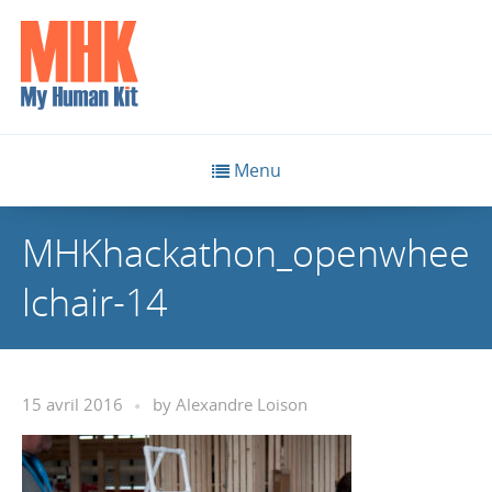
Menu
MHKhackathon_openwhee
lchair-14
15 avril 2016
by
Alexandre Loison