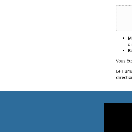
Mé
di
Bu
Vous ête
Le Human
directi