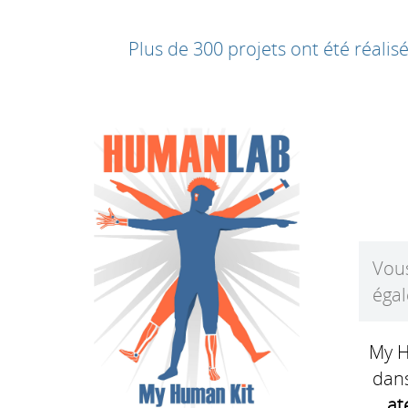
Plus de 300 projets ont été réal
Vous
éga
My H
dans
at