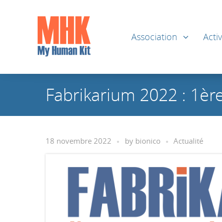
Association
Activ
Fabrikarium 2022 : 1èr
18 novembre 2022
by
bionico
Actualité