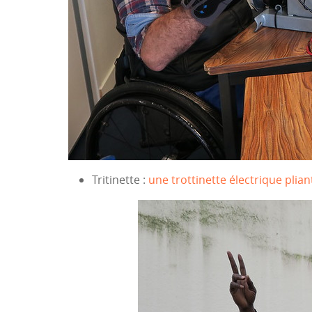
Tritinette :
une trottinette électrique plian