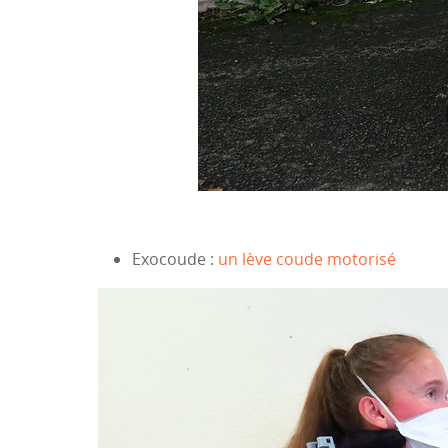
Exocoude :
un lève coude motorisé