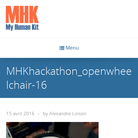
Menu
MHKhackathon_openwhee
lchair-16
15 avril 2016
by
Alexandre Loison