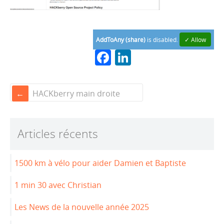
AddToAny (share)
is disabled.
✓ Allow
F
Li
a
n
c
k
HACKberry main droite
e
e
b
dI
Articles récents
o
n
o
1500 km à vélo pour aider Damien et Baptiste
k
1 min 30 avec Christian
Les News de la nouvelle année 2025