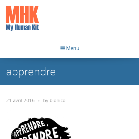
Menu
apprendre
21 avril 2016
by
bionico