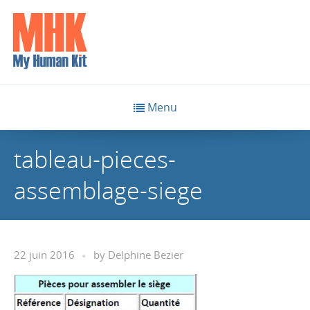
Menu
tableau-pieces-
assemblage-siege
22 juin 2016
by
Delphine Bezier