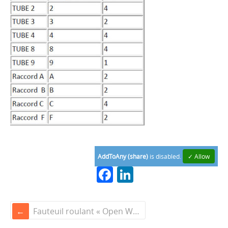
AddToAny (share)
is disabled.
✓ Allow
F
Li
a
n
c
k
Fauteuil roulant « Open Wheelchair »
e
e