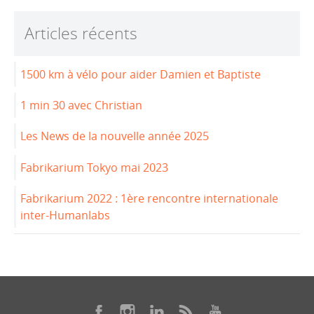
b
dI
Articles récents
o
n
o
1500 km à vélo pour aider Damien et Baptiste
k
1 min 30 avec Christian
Les News de la nouvelle année 2025
Fabrikarium Tokyo mai 2023
Fabrikarium 2022 : 1ère rencontre internationale
inter-Humanlabs