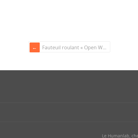
Fauteuil roulant « Open Wheelchair »
Le Humanlab, ch