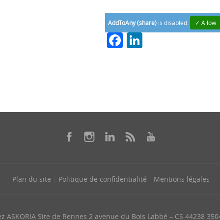
AddToAny (share)
is disabled.
✓ Allow
Facebook
LinkedIn
Plan du site
Politique de confidentialité
Mentions légales
ez ASKORIA Site de Rennes 2 avenue du Bois Labbé – CS 44238 35