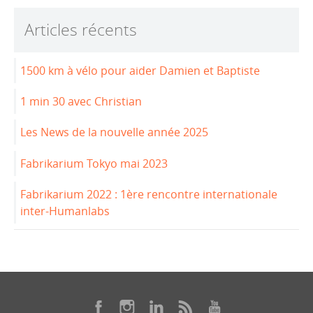
b
dI
Articles récents
o
n
o
1500 km à vélo pour aider Damien et Baptiste
k
1 min 30 avec Christian
Les News de la nouvelle année 2025
Fabrikarium Tokyo mai 2023
Fabrikarium 2022 : 1ère rencontre internationale
inter-Humanlabs