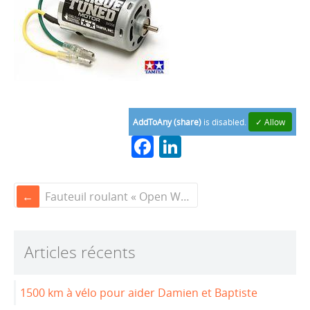
AddToAny (share)
is disabled.
✓ Allow
F
Li
a
n
c
k
Fauteuil roulant « Open Wheelchair »
e
e
b
dI
Articles récents
o
n
o
1500 km à vélo pour aider Damien et Baptiste
k