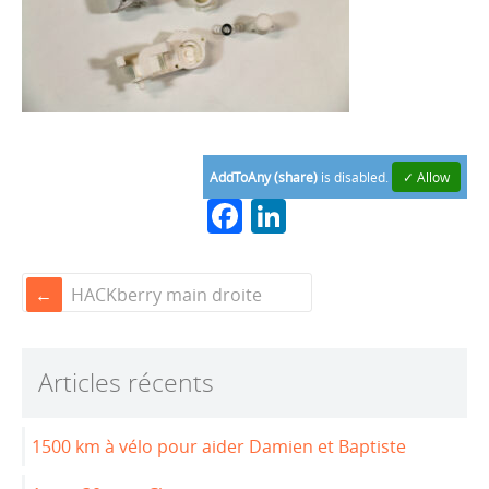
AddToAny (share)
is disabled.
✓ Allow
F
Li
a
n
c
k
HACKberry main droite
e
e
b
dI
Articles récents
o
n
o
1500 km à vélo pour aider Damien et Baptiste
k