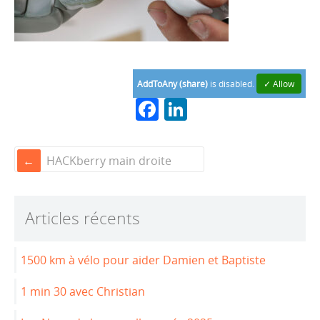
AddToAny (share)
is disabled.
✓ Allow
F
Li
a
n
c
k
HACKberry main droite
e
e
b
dI
Articles récents
o
n
o
1500 km à vélo pour aider Damien et Baptiste
k
1 min 30 avec Christian