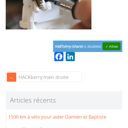
AddToAny (share)
is disabled.
✓ Allow
F
Li
a
n
c
k
HACKberry main droite
e
e
b
dI
Articles récents
o
n
o
1500 km à vélo pour aider Damien et Baptiste
k