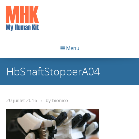
Menu
HbShaftStopperA04
20 juillet 2016
by
bionico