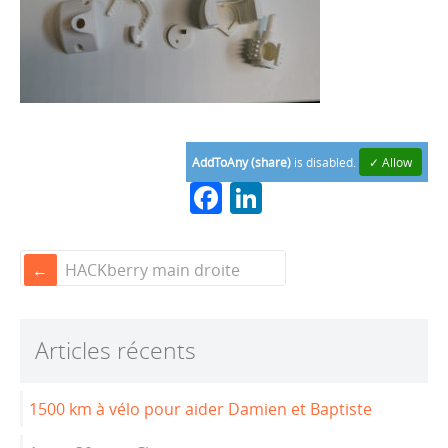
AddToAny (share)
is disabled.
✓ Allow
F
Li
a
n
c
k
HACKberry main droite
e
e
b
dI
Articles récents
o
n
o
1500 km à vélo pour aider Damien et Baptiste
k