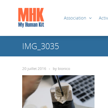
Association
Activ
IMG_3035
20 juillet 2016
by
bionico