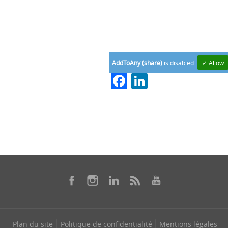
AddToAny (share)
is disabled.
✓ Allow
Facebook
LinkedIn
Plan du site
Politique de confidentialité
Mentions légales