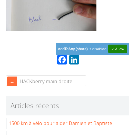
AddToAny (share)
is disabled.
✓ Allow
F
Li
a
n
c
k
HACKberry main droite
e
e
b
dI
Articles récents
o
n
o
1500 km à vélo pour aider Damien et Baptiste
k