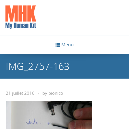
Menu
IMG_2757-163
21 juillet 2016
by
bionico