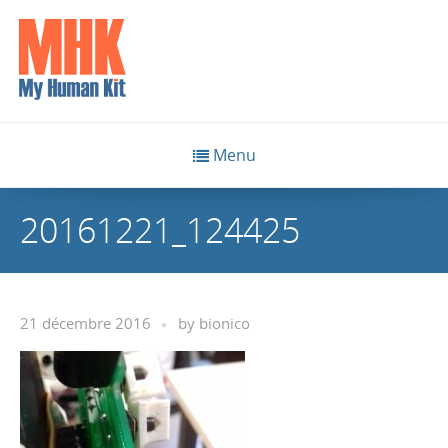
Menu
20161221_124425
21 décembre 2016
by
bionico