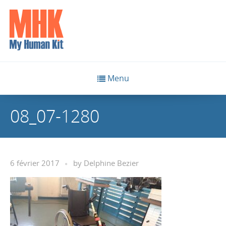
Menu
08_07-1280
6 février 2017
by
Delphine Bezier