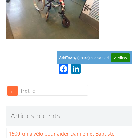
AddToAny (share)
is disabled.
✓ Allow
F
Li
a
n
c
k
Troti-e
e
e
b
dI
Articles récents
o
n
o
1500 km à vélo pour aider Damien et Baptiste
k