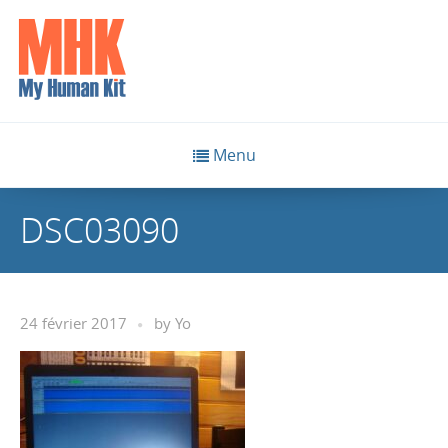
Menu
DSC03090
24 février 2017
by
Yo