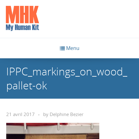
Menu
IPPC_markings_on_wood_
pallet-ok
21 avril 2017
by
Delphine Bezier