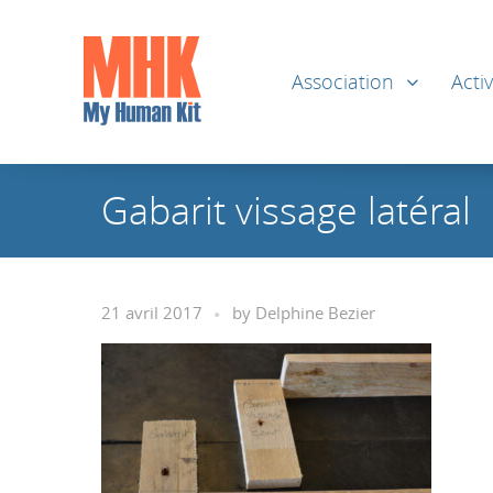
Association
Activ
Gabarit vissage latéral
21 avril 2017
by
Delphine Bezier