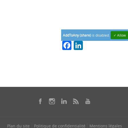
AddToAny (share)
is disabled.
✓ Allow
Facebook
LinkedIn
Plan du site
Politique de confidentialité
Mentions légales