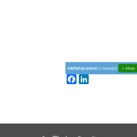
AddToAny (share)
is disabled.
✓ Allow
Facebook
LinkedIn