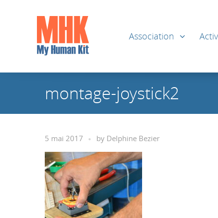
Association
Activ
montage-joystick2
5 mai 2017
by
Delphine Bezier