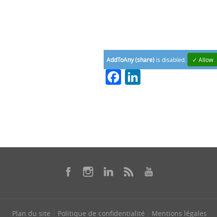
AddToAny (share)
is disabled.
✓ Allow
Facebook
LinkedIn
Plan du site
Politique de confidentialité
Mentions légales