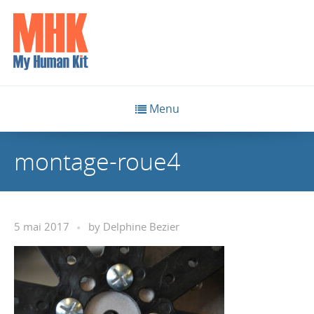
Menu
montage-roue4
5 mai 2017
by
Delphine Bezier