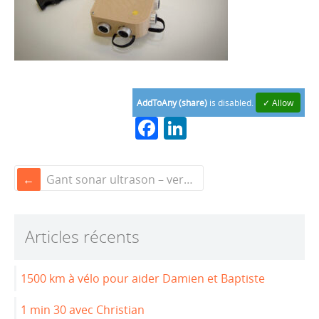
AddToAny (share)
is disabled.
✓ Allow
F
Li
a
n
c
k
Gant sonar ultrason – version 3D print
e
e
b
dI
Articles récents
o
n
o
1500 km à vélo pour aider Damien et Baptiste
k
1 min 30 avec Christian