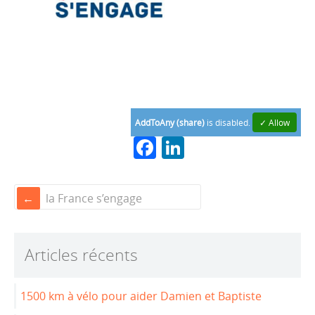
AddToAny (share)
is disabled.
✓ Allow
F
Li
a
n
c
k
la France s’engage
e
e
b
dI
Articles récents
o
n
o
1500 km à vélo pour aider Damien et Baptiste
k