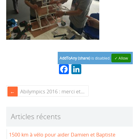
AddToAny (share)
is disabled.
✓ Allow
F
Li
a
n
c
k
Abilympics 2016 : merci et bravo à tous !
e
e
b
dI
Articles récents
o
n
o
1500 km à vélo pour aider Damien et Baptiste
k