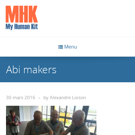
Menu
Abi makers
30 mars 2016
by
Alexandre Loison