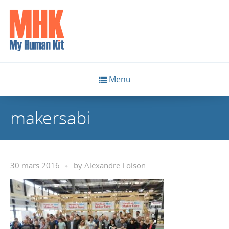
Menu
makersabi
30 mars 2016
by
Alexandre Loison