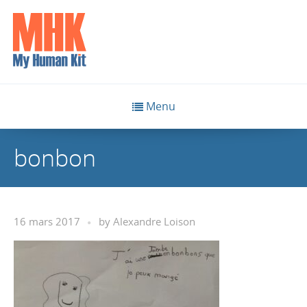
Menu
bonbon
16 mars 2017
by
Alexandre Loison