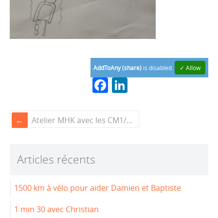
AddToAny (share)
is disabled.
✓ Allow
F
Li
a
n
c
k
Atelier MHK avec les CM1/CM2 et Electroni-K à Rennes : un essai prometteur
e
e
b
dI
Articles récents
o
n
o
1500 km à vélo pour aider Damien et Baptiste
k
1 min 30 avec Christian