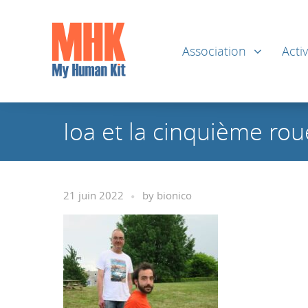
Association
Activ
Ioa et la cinquième rou
21 juin 2022
by
bionico