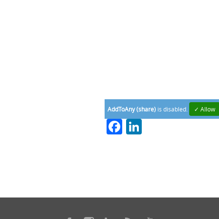
AddToAny (share)
is disabled.
✓ Allow
Facebook
LinkedIn