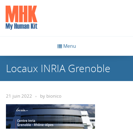
Menu
Locaux INRIA Grenoble
21 juin 2022
by
bionico