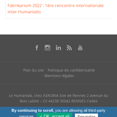
Fabrikarium 2022 : 1ère rencontre internationale
inter-Humanlabs
Plan du site
Politique de confidentialité
Mentions légales
Le Humanlab, chez ASKORIA Site de Rennes 2 avenue du
Bois Labbé – CS 44238 35042 RENNES Cedex
+ 33 (0) 768 328 321
By continuing to scroll,
you are allowing all third-party
services
✓ OK, accept all
Personalize