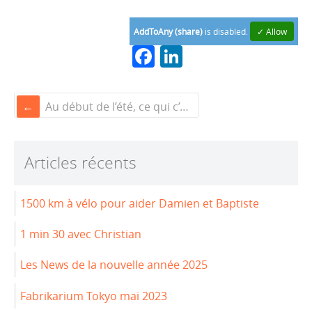
AddToAny (share)
is disabled.
✓ Allow
F
Li
a
n
c
k
Au début de l’été, ce qui c’est passé et ce qui va arriver
e
e
b
dI
Articles récents
o
n
o
1500 km à vélo pour aider Damien et Baptiste
k
1 min 30 avec Christian
Les News de la nouvelle année 2025
Fabrikarium Tokyo mai 2023