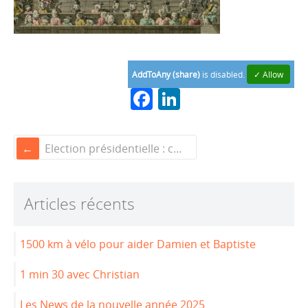
AddToAny (share)
is disabled.
✓ Allow
F
Li
a
n
c
k
Election présidentielle : chez nous, c’est fait !
e
e
b
dI
Articles récents
o
n
o
1500 km à vélo pour aider Damien et Baptiste
k
1 min 30 avec Christian
Les News de la nouvelle année 2025