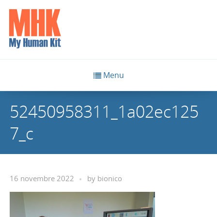
Menu
52450958311_1a02ec125
7_c
16 novembre 2022
by
bionico