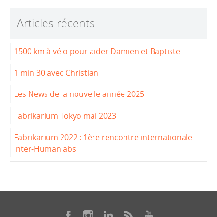
b
dI
Articles récents
o
n
o
1500 km à vélo pour aider Damien et Baptiste
k
1 min 30 avec Christian
Les News de la nouvelle année 2025
Fabrikarium Tokyo mai 2023
Fabrikarium 2022 : 1ère rencontre internationale
inter-Humanlabs