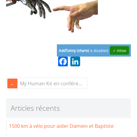
AddToAny (share)
is disabled.
✓ Allow
F
Li
a
n
c
k
My Human Kit en conférence au WAI Massy-Saclay avec BNP Paribas
e
e
b
dI
Articles récents
o
n
o
1500 km à vélo pour aider Damien et Baptiste
k