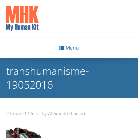
Menu
transhumanisme-
19052016
23 mai 2016
by
Alexandre Loison