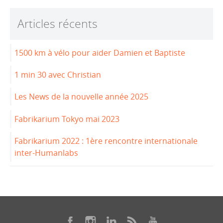
b
dI
Articles récents
o
n
o
1500 km à vélo pour aider Damien et Baptiste
k
1 min 30 avec Christian
Les News de la nouvelle année 2025
Fabrikarium Tokyo mai 2023
Fabrikarium 2022 : 1ère rencontre internationale
inter-Humanlabs