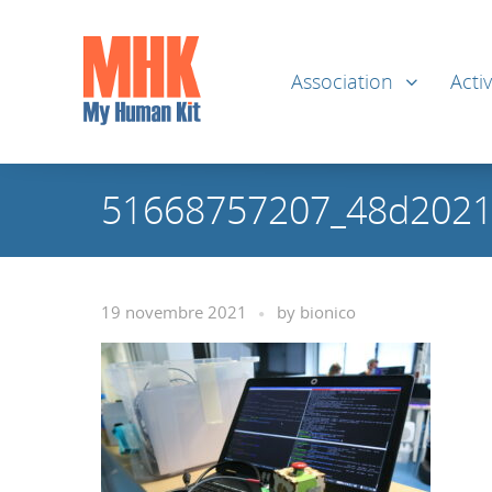
Association
Activ
51668757207_48d2021
19 novembre 2021
by
bionico