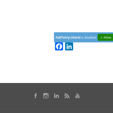
AddToAny (share)
is disabled.
✓ Allow
Facebook
LinkedIn