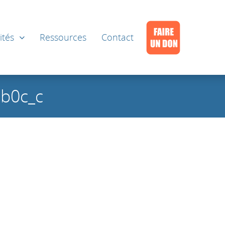
ités
Ressources
Contact
b0c_c