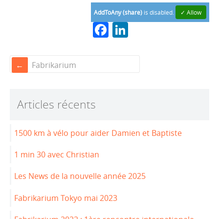
AddToAny (share)
is disabled.
✓ Allow
F
Li
a
n
c
k
Fabrikarium
e
e
b
dI
Articles récents
o
n
o
1500 km à vélo pour aider Damien et Baptiste
k
1 min 30 avec Christian
Les News de la nouvelle année 2025
Fabrikarium Tokyo mai 2023