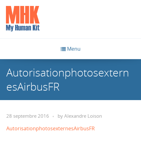
Menu
Autorisationphotosextern
esAirbusFR
28 septembre 2016
by
Alexandre Loison
AutorisationphotosexternesAirbusFR