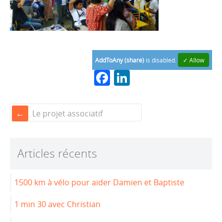
AddToAny (share)
is disabled.
✓ Allow
F
Li
a
n
c
k
Le projet associatif
e
e
b
dI
Articles récents
o
n
o
1500 km à vélo pour aider Damien et Baptiste
k
1 min 30 avec Christian