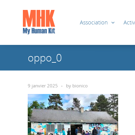
Association
Activ
oppo_0
9 janvier 2025
by
bionico