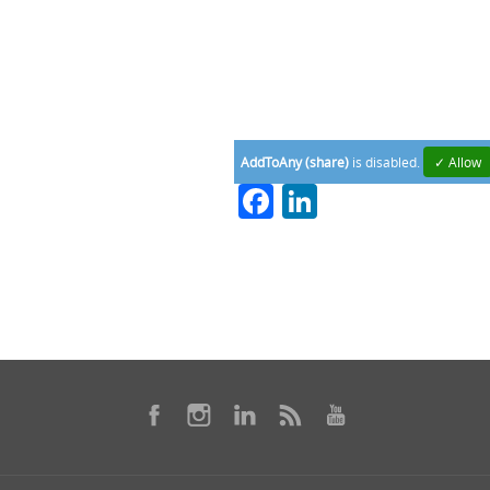
AddToAny (share)
is disabled.
✓ Allow
Facebook
LinkedIn