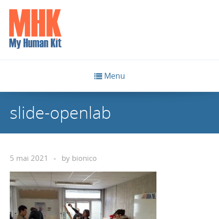
Menu
slide-openlab
5 mai 2021
by
bionico