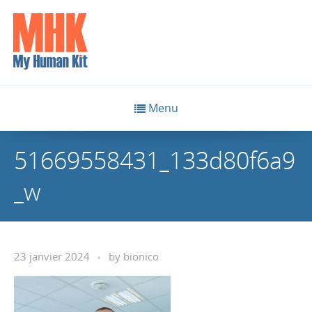
Menu
51669558431_133d80f6a9
_w
23 janvier 2024
by
bionico