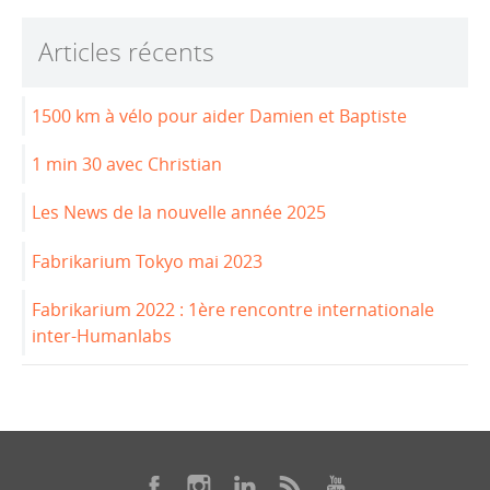
b
dI
Articles récents
o
n
o
1500 km à vélo pour aider Damien et Baptiste
k
1 min 30 avec Christian
Les News de la nouvelle année 2025
Fabrikarium Tokyo mai 2023
Fabrikarium 2022 : 1ère rencontre internationale
inter-Humanlabs