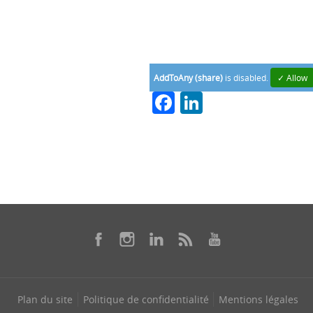
AddToAny (share)
is disabled.
✓ Allow
Facebook
LinkedIn
Plan du site
Politique de confidentialité
Mentions légales