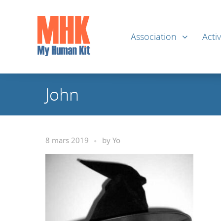
Association
Activ
John
8 mars 2019
by
Yo