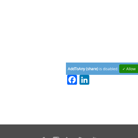
AddToAny (share)
is disabled.
✓ Allow
Facebook
LinkedIn