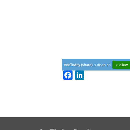
AddToAny (share)
is disabled.
✓ Allow
Facebook
LinkedIn