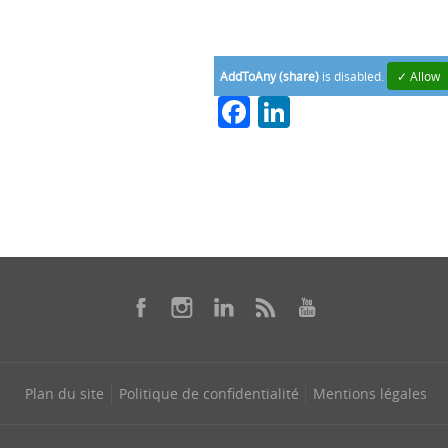
AddToAny (share)
is disabled.
✓ Allow
Facebook
LinkedIn
Plan du site
Politique de confidentialité
Mentions légales