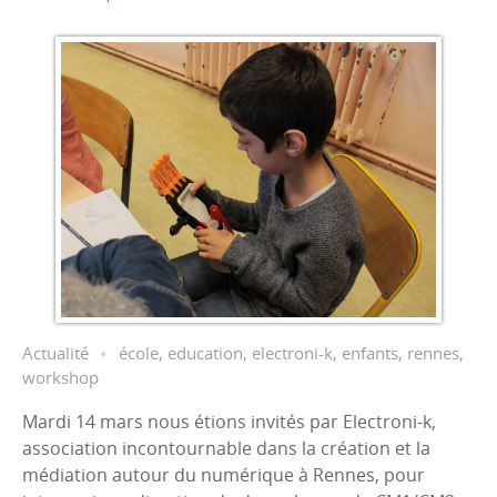
Actualité
école
,
education
,
electroni-k
,
enfants
,
rennes
,
workshop
Mardi 14 mars nous étions invités par Electroni-k,
association incontournable dans la création et la
médiation autour du numérique à Rennes, pour