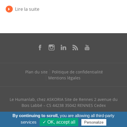
Lire la suite
Plan du site
Politique de confidentialité
Mentions légales
Le Humanlab, chez ASKORIA Site de Rennes 2 avenue du
Bois Labbé – CS 44238 35042 RENNES Cedex
+ 33 (0) 768 328 321
By continuing to scroll,
you are allowing all third-party
services
✓ OK, accept all
Personalize