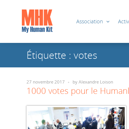
Association
Activ
Étiquette :
votes
27 novembre 2017
by
Alexandre Loison
1000 votes pour le Humanla