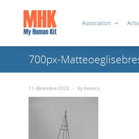
Association
Activ
700px-Matteoeglisebres
11 décembre 2020
by
bionico