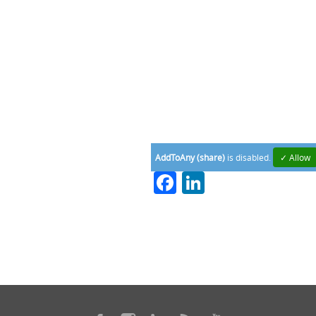
AddToAny (share)
is disabled.
✓ Allow
Facebook
LinkedIn